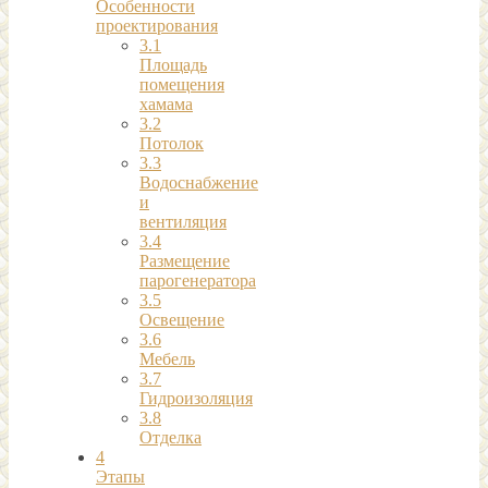
Особенности
проектирования
3.1
Площадь
помещения
хамама
3.2
Потолок
3.3
Водоснабжение
и
вентиляция
3.4
Размещение
парогенератора
3.5
Освещение
3.6
Мебель
3.7
Гидроизоляция
3.8
Отделка
4
Этапы