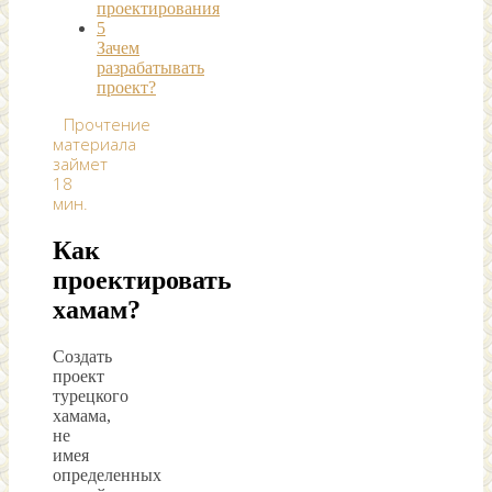
проектирования
5
Зачем
разрабатывать
проект?
Прочтение
материала
займет
18
мин.
Как
проектировать
хамам?
Создать
проект
турецкого
хамама,
не
имея
определенных