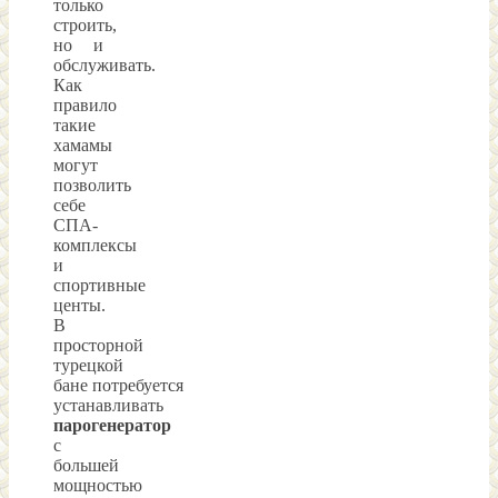
только
строить,
но и
обслуживать.
Как
правило
такие
хамамы
могут
позволить
себе
СПА-
комплексы
и
спортивные
центы.
В
просторной
турецкой
бане потребуется
устанавливать
парогенератор
с
большей
мощностью