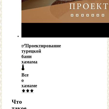
✅Проектирование
турецкой
бани
хамама
🌡
Все
о
хамаме
⚜⚜⚜
Что
такое