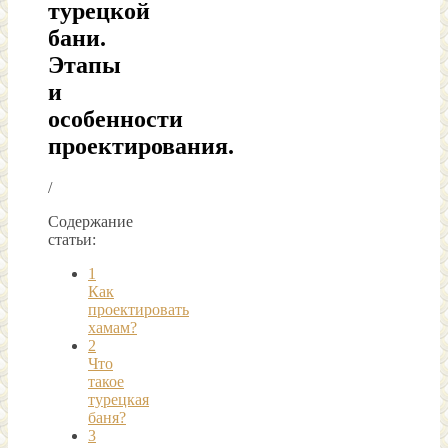
турецкой
бани.
Этапы
и
особенности
проектирования.
/
Содержание
статьи:
1
Как
проектировать
хамам?
2
Что
такое
турецкая
баня?
3