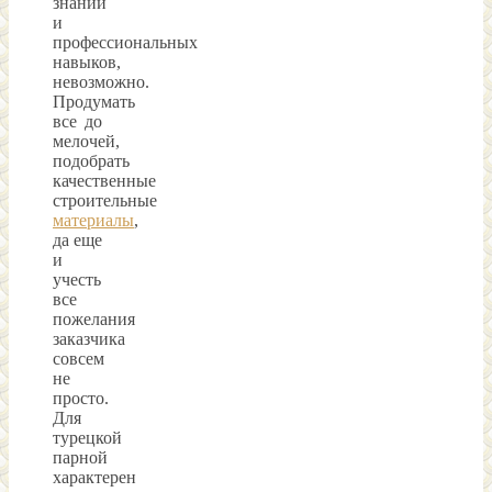
знаний
и
профессиональных
навыков,
невозможно.
Продумать
все до
мелочей,
подобрать
качественные
строительные
материалы
,
да еще
и
учесть
все
пожелания
заказчика
совсем
не
просто.
Для
турецкой
парной
характерен