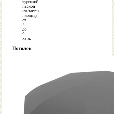
турецкой
парной
считается
площадь
от
5
до
9
кв.м.
Потолок