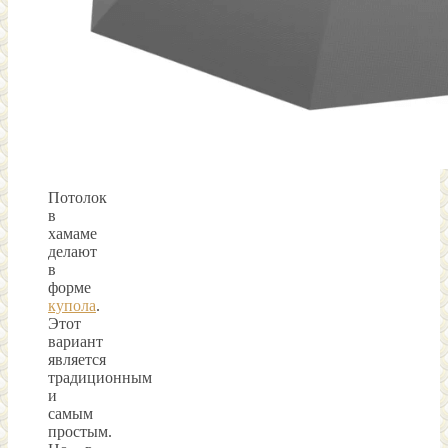
Потолок
в
хамаме
делают
в
форме
купола
.
Этот
вариант
является
традиционным
и
самым
простым.