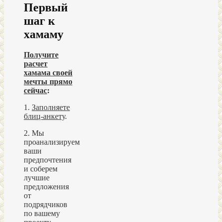
Первый
шаг к
хамаму
Получите
расчет
хамама своей
мечты прямо
сейчас
:
1.
Заполняете
блиц-анкету
.
2. Мы
проанализируем
ваши
предпочтения
и соберем
лучшие
предложения
от
подрядчиков
по вашему