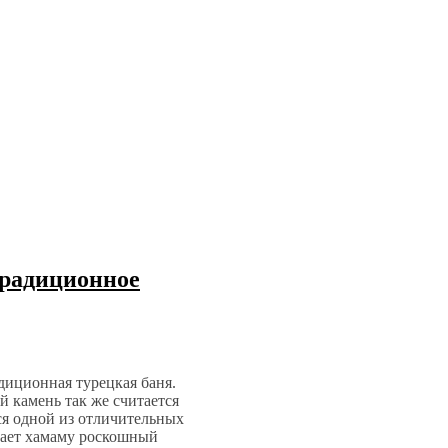
Традиционное
диционная турецкая баня.
й камень так же считается
ся одной из отличительных
дает хамаму роскошный