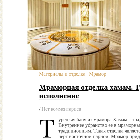
Материалы и отделка
,
Мрамор
Мраморная отделка хамам. 
исполнение
/
Нет комментариев
Т
урецкая баня из мрамора Хамам – тра
Внутреннее убранство ее в мраморны
традиционным. Такая отделка являет
черт восточной парной. Мрамор при