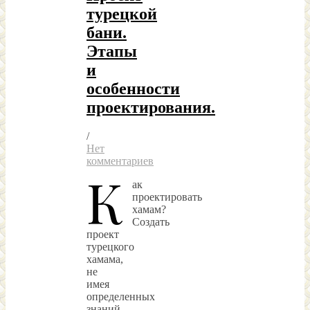
турецкой
бани.
Этапы
и
особенности
проектирования.
/
Нет
комментариев
К
ак
проектировать
хамам?
Создать
проект
турецкого
хамама,
не
имея
определенных
знаний