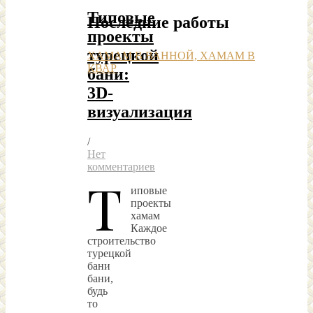
Типовые
Последние работы
проекты
турецкой
ХАМАМ В ВАННОЙ, ХАМАМ В
КВАР
бани:
3D-
визуализация
/
Нет
комментариев
Т
иповые
проекты
хамам
Каждое
строительство
турецкой
бани
бани,
будь
то