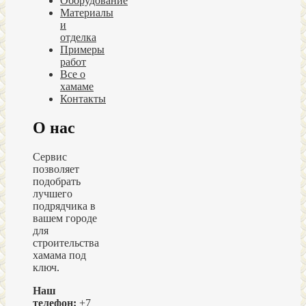
Оборудование
Материалы
и
отделка
Примеры
работ
Все о
хамаме
Контакты
О нас
Сервис
позволяет
подобрать
лучшего
подрядчика в
вашем городе
для
строительства
хамама под
ключ.
Наш
телефон:
+7