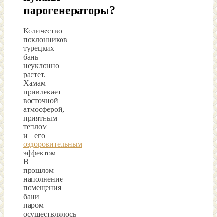
парогенераторы?
Количество
поклонников
турецких
бань
неуклонно
растет.
Хамам
привлекает
восточной
атмосферой,
приятным
теплом
и его
оздоровительным
эффектом.
В
прошлом
наполнение
помещения
бани
паром
осуществлялось