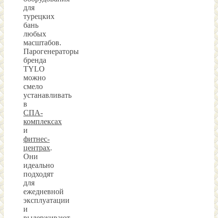
для
турецких
бань
любых
масштабов.
Парогенераторы
бренда
TYLO
можно
смело
устанавливать
в
СПА-
комплексах
и
фитнес-
центрах
.
Они
идеально
подходят
для
ежедневной
эксплуатации
и
выдерживают