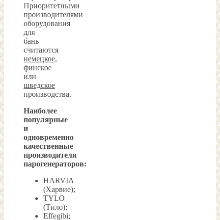
Приоритетными
производителями
оборудования
для
бань
считаются
немецкое
,
финское
или
шведское
производства.
Наиболее
популярные
и
однов
ременно
качественные
производители
парогенераторов:
HARVIA
(Харвие);
TYLO
(Тило);
Effegibi;