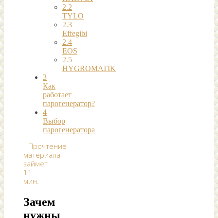
2.2
TYLO
2.3
Effegibi
2.4
EOS
2.5
HYGROMATIK
3
Как
работает
парогенератор?
4
Выбор
парогенератора
Прочтение
материала
займет
11
мин.
Зачем
нужны