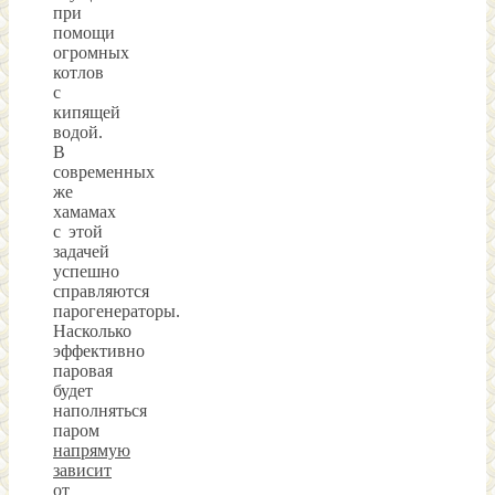
при
помощи
огромных
котлов
с
кипящей
водой.
В
современных
же
хамамах
с этой
задачей
успешно
справляются
парогенераторы.
Насколько
эффективно
паровая
будет
наполняться
паром
напрямую
зависит
от