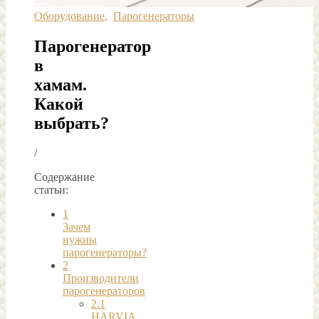
Оборудование
,
Парогенераторы
Парогенератор
в
хамам.
Какой
выбрать?
/
Содержание
статьи:
1
Зачем
нужны
парогенераторы?
2
Производители
парогенераторов
2.1
HARVIA