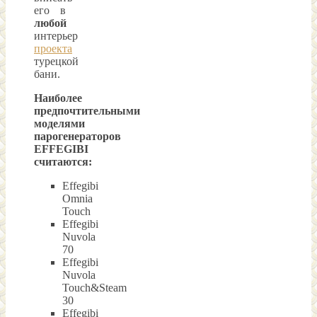
его в
любой
интерьер
проекта
турецкой
бани.
Наиболее
предпочтительными
моделями
парогенераторов
EFFEGIBI
считаются:
Effegibi
Omnia
Touch
Effegibi
Nuvola
70
Effegibi
Nuvola
Touch&Steam
30
Effegibi