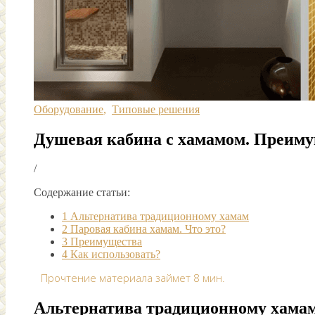
Оборудование
,
Типовые решения
Душевая кабина с хамамом. Преиму
/
Содержание статьи:
1
Альтернатива традиционному хамам
2
Паровая кабина хамам. Что это?
3
Преимущества
4
Как использовать?
Прочтение материала займет
8
мин.
Альтернатива традиционному хама