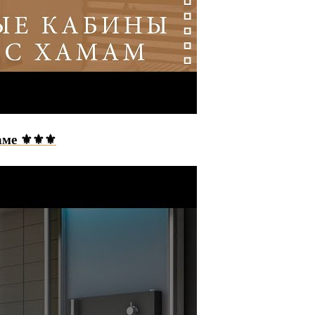
маме ⚜⚜⚜