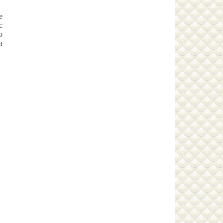
е
с
о
и