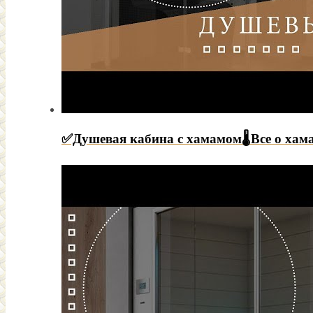
✅Душевая кабина с хамамом🌡Все о ха