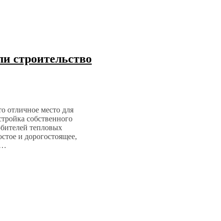
и строительство
то отличное место для
стройка собственного
юбителей тепловых
остое и дорогостоящее,
м…