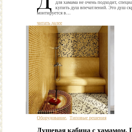
для хамама не очень подходит, спец
купить душ впечатлений. Это душ ск
монтируется в…
читать далее
Оборудование
,
Типовые решения
Душевая кабина с хамамом.