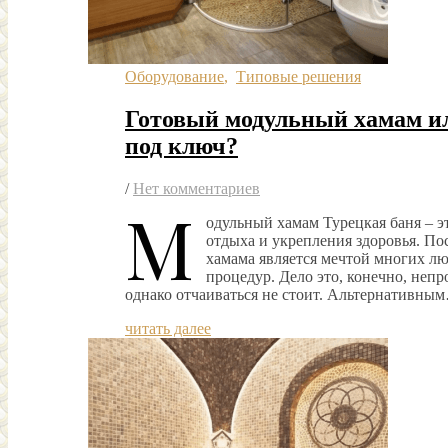
Оборудование
,
Типовые решения
Готовый модульный хамам ил
под ключ?
/
Нет комментариев
М
одульный хамам Турецкая баня – э
отдыха и укрепления здоровья. По
хамама является мечтой многих л
процедур. Дело это, конечно, непр
однако отчаиваться не стоит. Альтернативны
читать далее