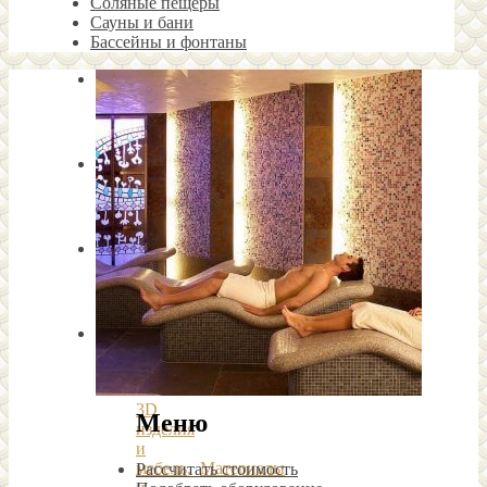
Соляные пещеры
Сауны и бани
Бассейны и фонтаны
3D
Меню
изделия
и
мебель
,
Материалы
Рассчитать стоимость