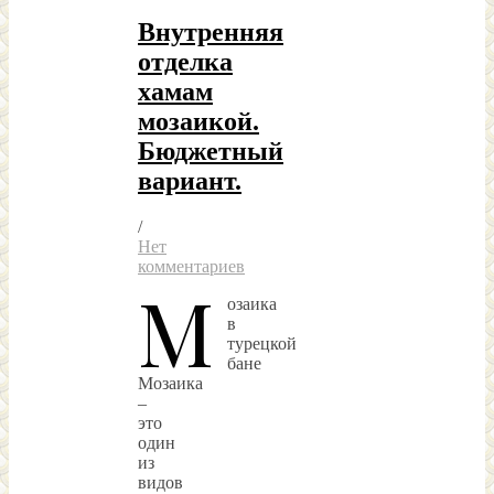
Внутренняя
отделка
хамам
мозаикой.
Бюджетный
вариант.
/
Нет
комментариев
М
озаика
в
турецкой
бане
Мозаика
–
это
один
из
видов