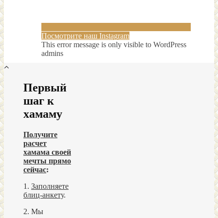
Посмотрите наш Instagram
This error message is only visible to WordPress
admins
Первый
шаг к
хамаму
Получите
расчет
хамама своей
мечты прямо
сейчас
:
1.
Заполняете
блиц-анкету
.
2. Мы