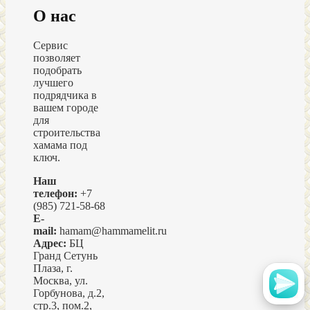
О нас
Сервис
позволяет
подобрать
лучшего
подрядчика в
вашем городе
для
строительства
хамама под
ключ.
Наш
телефон:
+7
(985) 721-58-68
E-
mail:
hamam@hammamelit.ru
Адрес:
БЦ
Гранд Сетунь
Плаза, г.
Москва, ул.
Горбунова, д.2,
стр.3, пом.2,