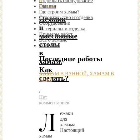
и
Подобрать оборудование
отделка
Главная
Где строим хамам?
Строительство и отделка
Лежаки
Оборудование
и
Материалы и отделка
Примеры работ
массажные
Все о хамаме
столы
Контакты
в
Последние работы
хамам.
Как
ХАМАМ В ВАННОЙ, ХАМАМ В
сделать?
КВАР
/
Нет
комментариев
Л
ежаки
для
хамама
Настоящий
хамам