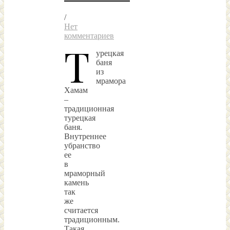
/
Нет
комментариев
Т
урецкая
баня
из
мрамора
Хамам
–
традиционная
турецкая
баня.
Внутреннее
убранство
ее
в
мраморный
камень
так
же
считается
традиционным.
Такая