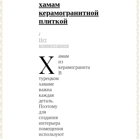
хамам
керамогранитной
плиткой
/
Нет
комментариев
Х
амам
из
керамогранита
В
турецком
хамаме
важна
каждая
деталь.
Поэтому
для
создания
интерьера
помещения
используют