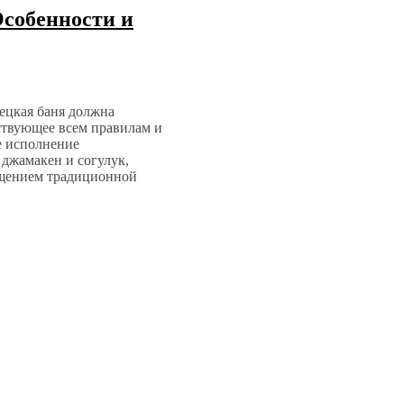
Особенности и
ецкая баня должна
ствующее всем правилам и
е исполнение
джамакен и согулук,
ещением традиционной