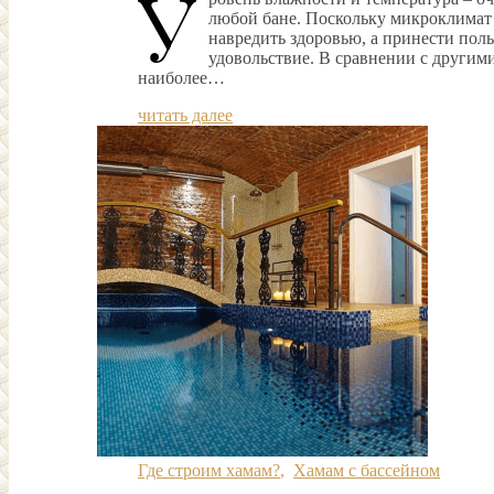
У
любой бане. Поскольку микроклимат
навредить здоровью, а принести поль
удовольствие. В сравнении с другим
наиболее…
читать далее
Где строим хамам?
,
Хамам с бассейном