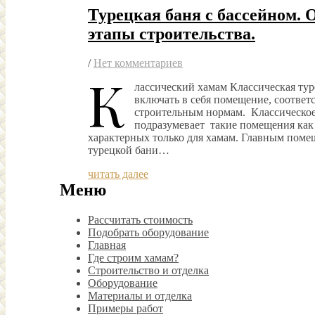
Турецкая баня с бассейном. 
этапы строительства.
/
Нет комментариев
К
лассический хамам Классическая тур
включать в себя помещение, соответ
строительным нормам. Классическо
подразумевает такие помещения как 
характерных только для хамам. Главным пом
турецкой бани…
читать далее
Меню
Рассчитать стоимость
Подобрать оборудование
Главная
Где строим хамам?
Строительство и отделка
Оборудование
Материалы и отделка
Примеры работ