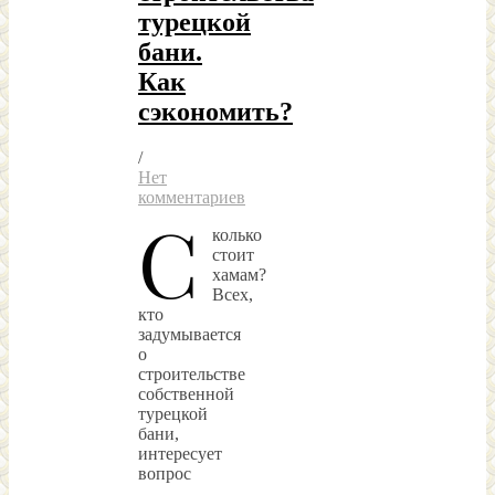
турецкой
бани.
Как
сэкономить?
/
Нет
комментариев
С
колько
стоит
хамам?
Всех,
кто
задумывается
о
строительстве
собственной
турецкой
бани,
интересует
вопрос
–