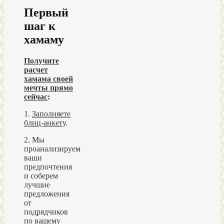
Первый
шаг к
хамаму
Получите
расчет
хамама своей
мечты прямо
сейчас
:
1.
Заполняете
блиц-анкету
.
2. Мы
проанализируем
ваши
предпочтения
и соберем
лучшие
предложения
от
подрядчиков
по вашему