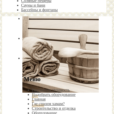
Соляные пещеры
Сауны и бани
Бассейны и фонтаны
Меню
Рассчитать стоимость
Подобрать оборудование
Все
Главная
о
Где строим хамам?
хамаме
Строительство и отделка
Оборудование