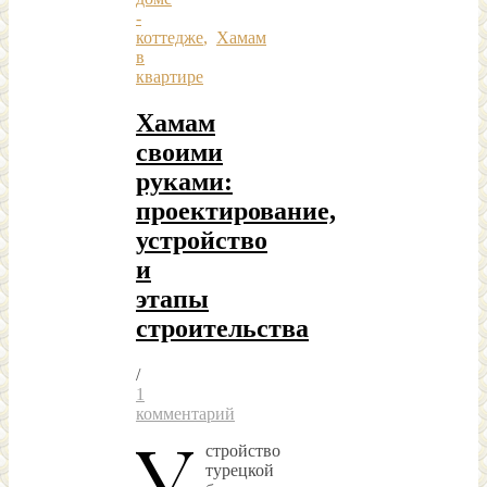
-
коттедже
,
Хамам
в
квартире
Хамам
своими
руками:
проектирование,
устройство
и
этапы
строительства
/
1
комментарий
У
стройство
турецкой