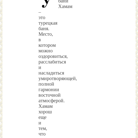
бани
Хамам
–
это
турецкая
баня.
Место,
в
котором
можно
оздоровиться,
расслабиться
и
насладиться
умиротворяющей,
полной
гармонии
восточной
атмосферой.
Хамам
хорош
еще
и
тем,
что