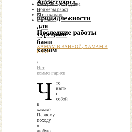
Аксессуары
Материалы и отделка
и
Примеры работ
Все о хамаме
принадлежности
Контакты
для
Последние работы
турецкой
бани
ХАМАМ В ВАННОЙ, ХАМАМ В
хамам
КВАР
/
Нет
комментариев
Ч
то
взять
с
собой
в
хамам?
Первому
походу
в
любую