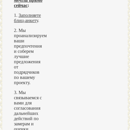
мечты прямо
сейчас
:
1.
Заполняете
блиц-анкету
.
2. Мы
проанализируем
ваши
предпочтения
и соберем
лучшие
предложения
от
подрядчиков
по вашему
проекту.
3. Мы
связываемся с
вами для
согласования
дальнейших
действий по
замерам и
оценки