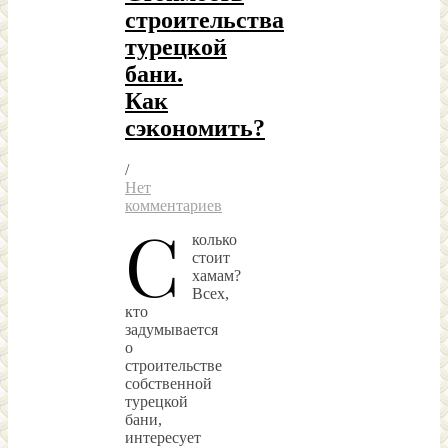
строительства
турецкой
бани.
Как
сэкономить?
/
Нет
комментариев
С
колько
стоит
хамам?
Всех,
кто
задумывается
о
строительстве
собственной
турецкой
бани,
интересует