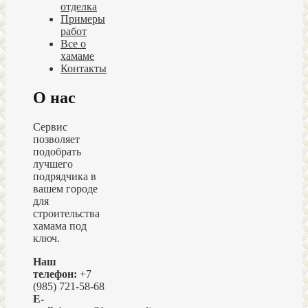
отделка
Примеры
работ
Все о
хамаме
Контакты
О нас
Сервис
позволяет
подобрать
лучшего
подрядчика в
вашем городе
для
строительства
хамама под
ключ.
Наш
телефон:
+7
(985) 721-58-68
E-