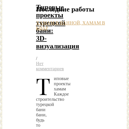
Типовые
Последние работы
проекты
турецкой
ХАМАМ В ВАННОЙ, ХАМАМ В
КВАР
бани:
3D-
визуализация
/
Нет
комментариев
Т
иповые
проекты
хамам
Каждое
строительство
турецкой
бани
бани,
будь
то