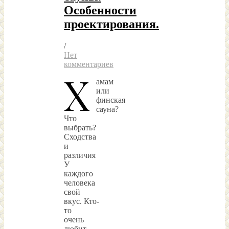
Особенности
проектирования.
/
Нет
комментариев
Х
амам
или
финская
сауна?
Что
выбрать?
Сходства
и
различия
У
каждого
человека
свой
вкус. Кто-
то
очень
любит