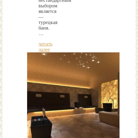
нестандартным
выбором
является
—
турецкая
баня.
…
читать
далее