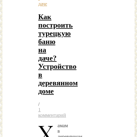
даче
Как
построить
турецкую
баню
на
даче?
Устройство
в
деревянном
доме
/
1
комментарий
Х
амам
в
деревянном