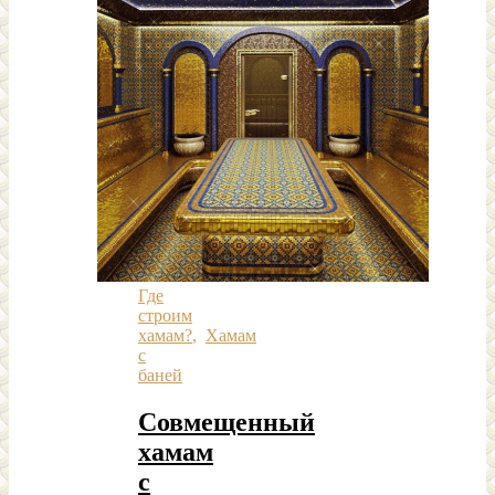
Где
строим
хамам?
,
Хамам
с
баней
Совмещенный
хамам
с