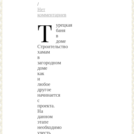
/
Нет
комментариев
Т
урецкая
баня
в
доме
Строительство
хамам
в
загородном
доме
как
и
любое
другое
начинается
с
проекта.
На
данном
этапе
необходимо
учесть