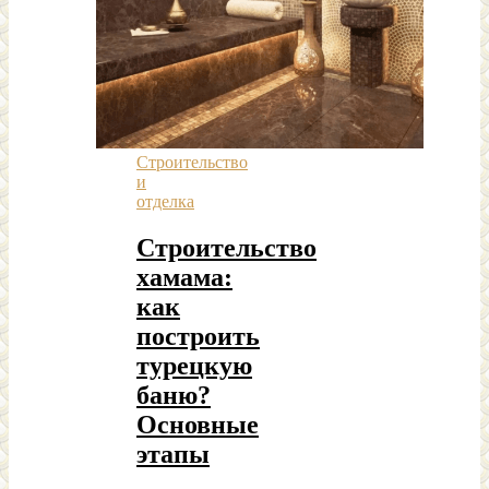
Строительство
и
отделка
Строительство
хамама:
как
построить
турецкую
баню?
Основные
этапы