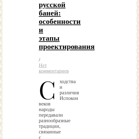
русской
баней:
особенности
и
этапы
проектирования
/
Нет
комментариев
С
ходства
и
различия
Испокон
веков
народы
передавали
разнообразные
традиции,
связанные
с