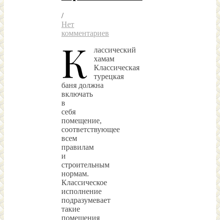
/
Нет
комментариев
К
лассический
хамам
Классическая
турецкая
баня должна
включать
в
себя
помещение,
соответствующее
всем
правилам
и
строительным
нормам.
Классическое
исполнение
подразумевает
такие
помещения