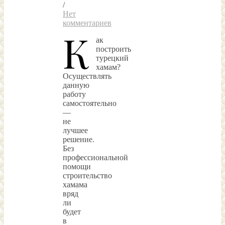
/
Нет
комментариев
К
ак
построить
турецкий
хамам?
Осуществлять
данную
работу
самостоятельно
—
не
лучшее
решение.
Без
профессиональной
помощи
строительство
хамама
вряд
ли
будет
в