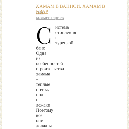
ХАМАМ В ВАННОЙ, ХАМАМ В
/
КВАР
Нет
комментариев
С
истема
отопления
в
турецкой
бане
Одна
из
особенностей
строительства
хамама
–
теплые
стены,
пол
и
лежаки.
Поэтому
все
они
должны