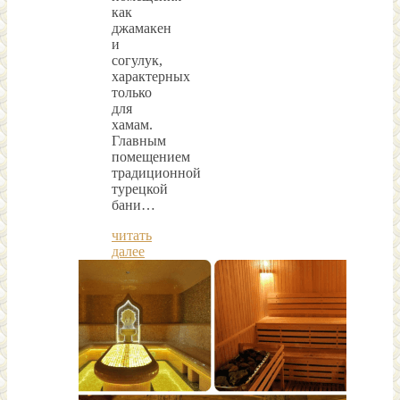
как
джамакен
и
согулук,
характерных
только
для
хамам.
Главным
помещением
традиционной
турецкой
бани…
читать
далее