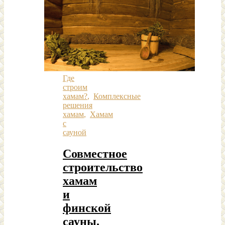
Где
строим
хамам?
,
Комплексные
решения
хамам
,
Хамам
с
сауной
Совместное
строительство
хамам
и
финской
сауны.