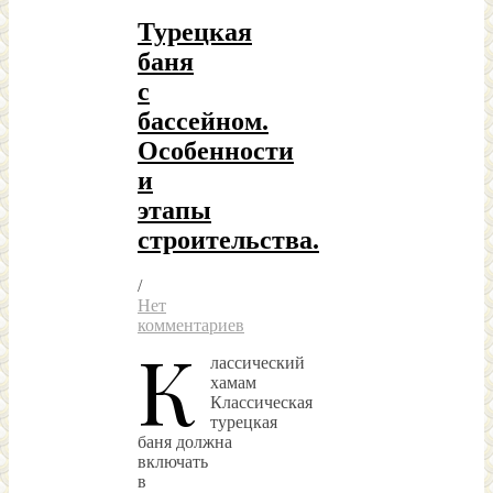
Турецкая
баня
с
бассейном.
Особенности
и
этапы
строительства.
/
Нет
комментариев
К
лассический
хамам
Классическая
турецкая
баня должна
включать
в