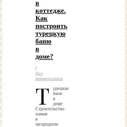
в
коттедже.
Как
построить
турецкую
баню
в
доме?
/
Нет
комментариев
Т
урецкая
баня
в
доме
Строительство
хамам
в
загородном