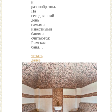
и
разнообразны.
На
сегодняшний
день
самыми
известными
банями
считаются:
Римская
баня…
читать
далее