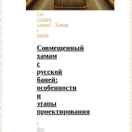
Где
строим
хамам?
,
Хамам
с
баней
Совмещенный
хамам
с
русской
баней:
особенности
и
этапы
проектирования
/
Нет