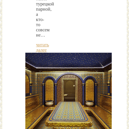
турецкой
парной,
а
кто-
то
совсем
не…
читать
далее