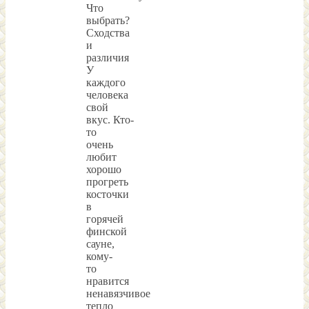
Что
выбрать?
Сходства
и
различия
У
каждого
человека
свой
вкус. Кто-
то
очень
любит
хорошо
прогреть
косточки
в
горячей
финской
сауне,
кому-
то
нравится
ненавязчивое
тепло