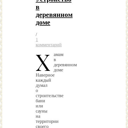
в
деревянном
доме
/
1
комментарий
Х
амам
в
деревянном
доме
Наверное
каждый
думал
о
строительстве
бани
или
сауны
на
территории
своего