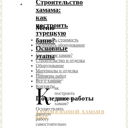
Строительство
хамама:
как
построить
Меню
турецкую
баню?
Рассчитать стоимость
Подобрать оборудование
Основные
Главная
этапы
Где строим хамам?
Строительство и отделка
Оборудование
/
Материалы и отделка
Нет
Примеры работ
комментариев
Все о хамаме
К
Контакты
ак
построить
Последние работы
турецкий
хамам?
Осуществлять
ХАМАМ В ВАННОЙ, ХАМАМ В
данную
КВАР
работу
самостоятельно