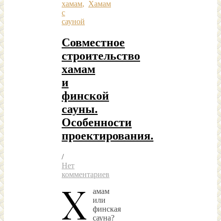
хамам
,
Хамам
с
сауной
Совместное
строительство
хамам
и
финской
сауны.
Особенности
проектирования.
/
Нет
комментариев
Х
амам
или
финская
сауна?