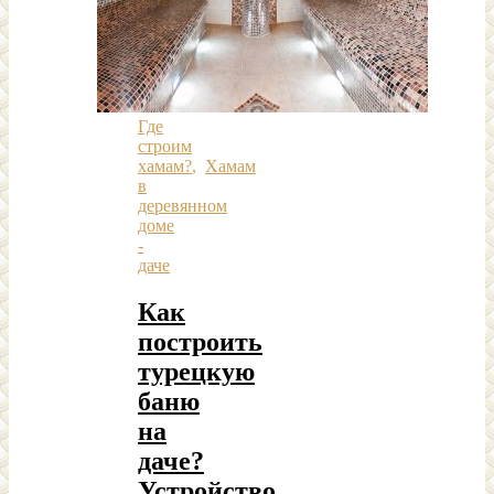
Где
строим
хамам?
,
Хамам
в
деревянном
доме
-
даче
Как
построить
турецкую
баню
на
даче?
Устройство