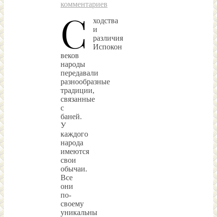
комментариев
С
ходства
и
различия
Испокон
веков
народы
передавали
разнообразные
традиции,
связанные
с
баней.
У
каждого
народа
имеются
свои
обычаи.
Все
они
по-
своему
уникальны