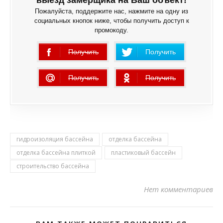
выезд замерщика на Ваш объект!
Пожалуйста, поддержите нас, нажмите на одну из
социальных кнопок ниже, чтобы получить доступ к
промокоду.
Получить
Получить
ошибка
Получить
Получить
ошибка
ошибка
гидроизоляция бассейна
отделка бассейна
отделка бассейна плиткой
пластиковый бассейн
строительство бассейна
Нет комментариев