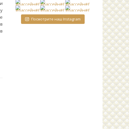
 и
у
е
Посмотрите наш Instagram
ев
в