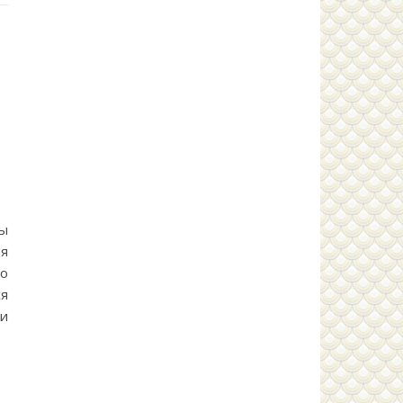
ты
я
о
ся
ли