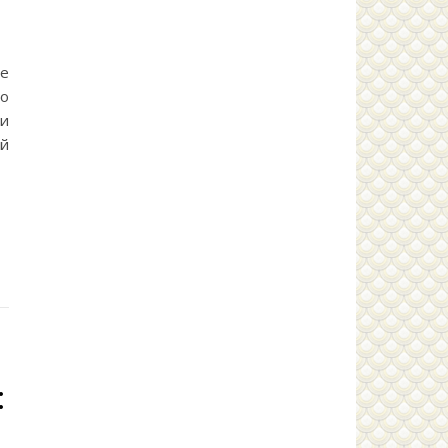
е
о
ли
ой
: