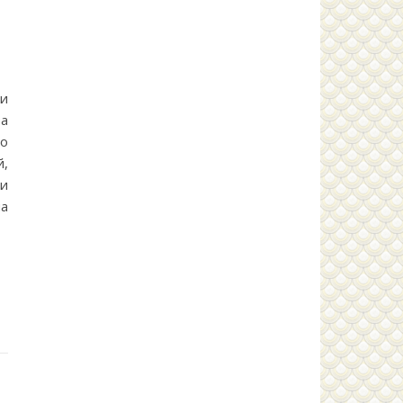
и
а
о
,
и
на