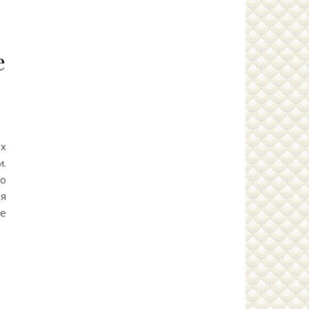
е
ых
.
о
я
е