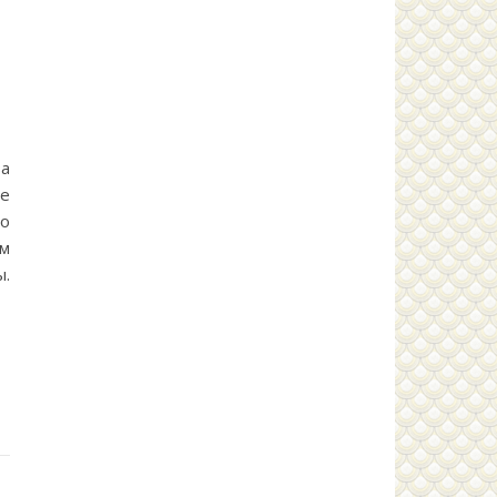
а
ые
о
ям
ы.