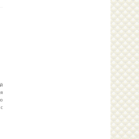
й
ля
го
с