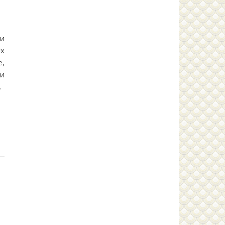
 и
Их
,
ни
…