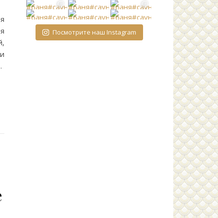
ая
ля
Посмотрите наш Instagram
й,
и
…
е