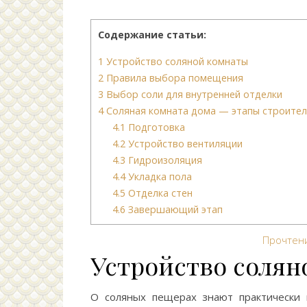
Содержание статьи:
1
Устройство соляной комнаты
2
Правила выбора помещения
3
Выбор соли для внутренней отделки
4
Соляная комната дома — этапы строител
4.1
Подготовка
4.2
Устройство вентиляции
4.3
Гидроизоляция
4.4
Укладка пола
4.5
Отделка стен
4.6
Завершающий этап
Прочтен
Устройство солян
О соляных пещерах знают практически 