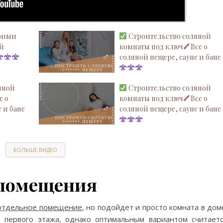
воими
Строительство соляной
ой
комнаты под ключ
Все о
соляной пещере, сауне и бане
яной
Строительство соляной
е о
комнаты под ключ
Все о
 и бане
соляной пещере, сауне и бане
БОЛЬШЕ ВИДЕО
 помещения
отдельное помещение
, но подойдет и просто комната в дом
первого этажа, однако оптимальным вариантом считает