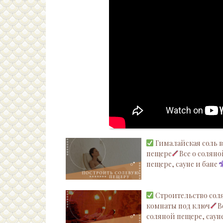
Гималайская соль в
пещере
Все о солян
пещере, сауне и бане
Строительство сол
комнаты под ключ
В
соляной пещере, сауне