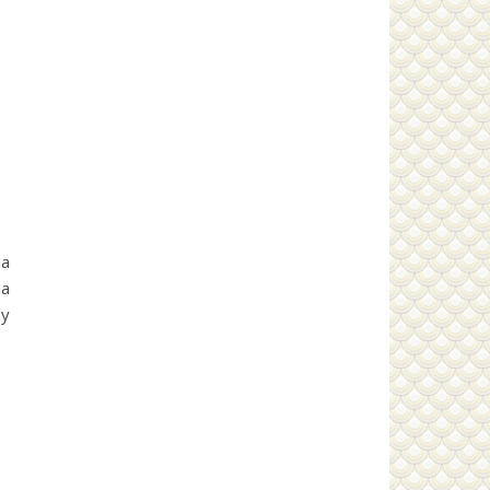
а
на
му