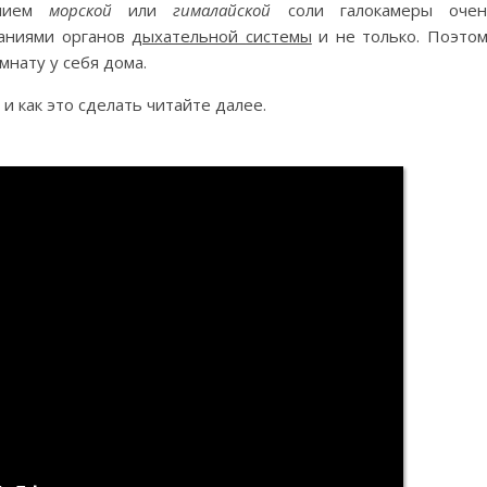
анием
морской
или
гималайской
соли галокамеры очен
ваниями органов
дыхательной системы
и не только. Поэто
мнату у себя дома.
и как это сделать читайте далее.