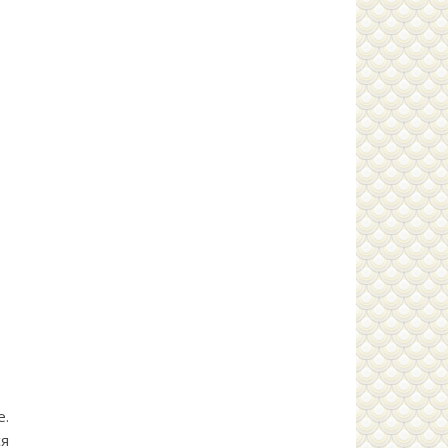
е.
ся