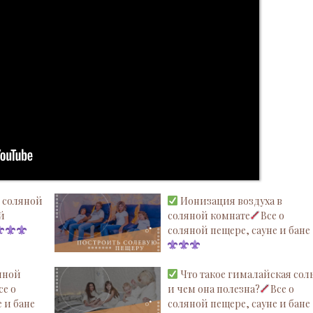
 соляной
Ионизация воздуха в
ой
соляной комнате
Все о
соляной пещере, сауне и бане
яной
Что такое гималайская сол
се о
и чем она полезна?
Все о
 и бане
соляной пещере, сауне и бане